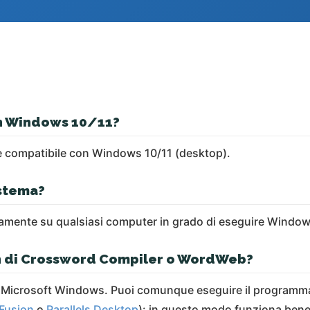
n Windows 10/11?
 compatibile con Windows 10/11 (desktop).
istema?
lamente su qualsiasi computer in grado di eseguire Window
sh di Crossword Compiler o WordWeb?
u Microsoft Windows. Puoi comunque eseguire il programm
Fusion
o
Parallels Desktop
): in questo modo funziona bene