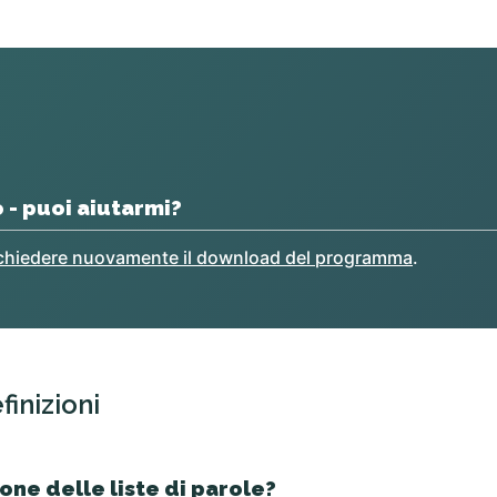
 - puoi aiutarmi?
ichiedere nuovamente il download del programma
.
finizioni
one delle liste di parole?