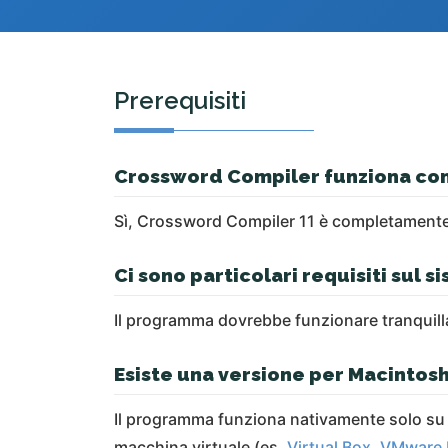
Prerequisiti
Crossword Compiler funziona co
Sì, Crossword Compiler 11 è completamente
Ci sono particolari requisiti sul s
Il programma dovrebbe funzionare tranquil
Esiste una versione per Macinto
Il programma funziona nativamente solo s
macchina virtuale (es.
Virtual Box
,
VMware 