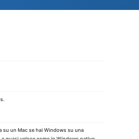
s.
a su un Mac se hai Windows su una
 e quasi veloce come in Windows nativo.